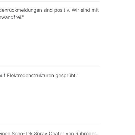
denrückmeldungen sind positiv. Wir sind mit
nwandfrei."
auf Elektrodenstrukturen gesprüht."
 einen Sono-Tek Spray Coater von Rubröder,